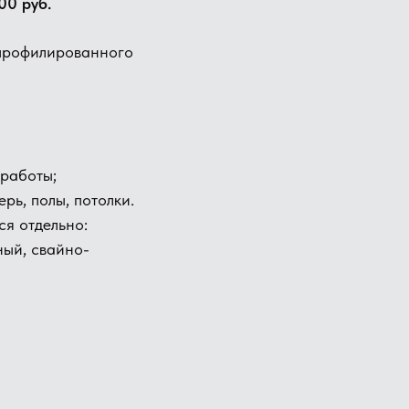
00 руб.
 профилированного
работы;
ерь, полы, потолки.
я отдельно:
ный, свайно-